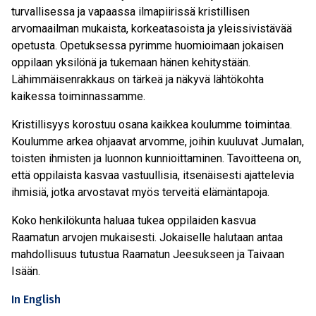
turvallisessa ja vapaassa ilmapiirissä kristillisen
arvomaailman mukaista, korkeatasoista ja yleissivistävää
opetusta.
Opetuksessa pyrimme huomioimaan jokaisen
oppilaan yksilönä ja tukemaan hänen kehitystään.
Lähimmäisenrakkaus on tärkeä ja näkyvä lähtökohta
kaikessa toiminnassamme.
Kristillisyys korostuu osana kaikkea koulumme toimintaa.
Koulumme arkea ohjaavat arvomme, joihin kuuluvat Jumalan,
toisten ihmisten ja luonnon kunnioittaminen. Tavoitteena on,
että oppilaista kasvaa vastuullisia, itsenäisesti ajattelevia
ihmisiä, jotka arvostavat myös terveitä elämäntapoja.
Koko henkilökunta haluaa tukea oppilaiden kasvua
Raamatun arvojen mukaisesti. Jokaiselle halutaan antaa
mahdollisuus tutustua Raamatun Jeesukseen ja Taivaan
Isään.
In English