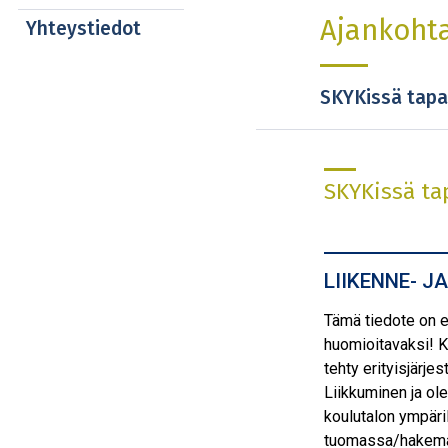
Ajankohta
Yhteystiedot
SKYKissä tapa
SKYKissä ta
LIIKENNE- 
Tämä tiedote on er
huomioitavaksi! K
tehty erityisjärje
Liikkuminen ja ol
koulutalon ympäri
tuomassa/hakemas