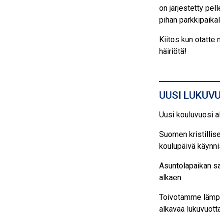
on järjestetty pel
pihan parkkipaikal
Kiitos kun otatte
häiriötä!
UUSI LUKUV
Uusi kouluvuosi a
Suomen kristillis
koulupäivä käynni
Asuntolapaikan sa
alkaen.
Toivotamme lämpimä
alkavaa lukuvuott