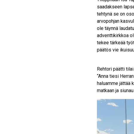
saadakseen lapset
tehtynä se on oso
arvopohjan kasvul
ole täynnä laudatu
adventtikirkkoa ol
tekee tärkeää työ
päätös vie ikuisuu
Rehtori päätti ti
“Anna tiesi Herran
haluamme jättää ka
matkaan ja siuna