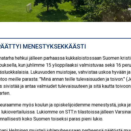
PÄÄTTYI MENESTYKSEKKÄÄSTI
atarha hehkui jälleen parhaassa kukkaloistossaan Suomen kristi
uksella, kun juhlimme 15 ylioppilaaksi valmistuvaa sekä 16 per
sluokkalaisia. Lukuvuoden muistojae, vahvistaa uskoa hyvään ja
too meille parasta: "Minä annan teille tulevaisuuden ja toivon." (J
 sivistää ja antaa valmiudet tulevaisuuteen ja sitä kautta toivoo
arten.
n seuraamme myös koulun ja opiskelijoidemme menestystä, joka ja
a lukiovertailuissa. Lukiomme on STT:n tilastoissa jälleen Varsi
unnallisesti koko Suomen toiseksi paras pieni lukio.
apani Helminen muisteli juhlapuheessaan perheensä päätöstä muu