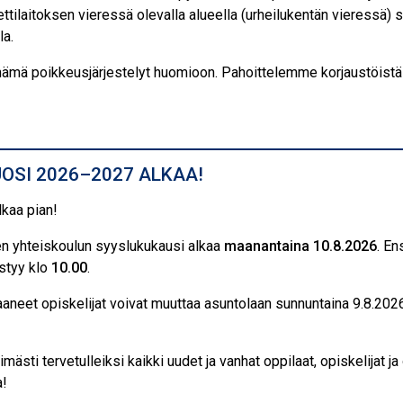
lettilaitoksen vieressä olevalla alueella (urheilukentän vieressä) 
la.
 nämä poikkeusjärjestelyt huomioon. Pahoittelemme korjaustöistä
UOSI 2026–2027 ALKAA!
lkaa pian!
en yhteiskoulun syyslukukausi alkaa
maanantaina 10.8.2026
. E
styy klo
10.00
.
aneet opiskelijat voivat muuttaa asuntolaan sunnuntaina 9.8.202
sti tervetulleiksi kaikki uudet ja vanhat oppilaat, opiskelijat ja
a!