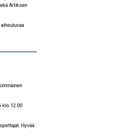
sekä Artiksen
 aiheutuvaa
nsimmäinen
6 klo 12.00
 opettajat. Hyvää