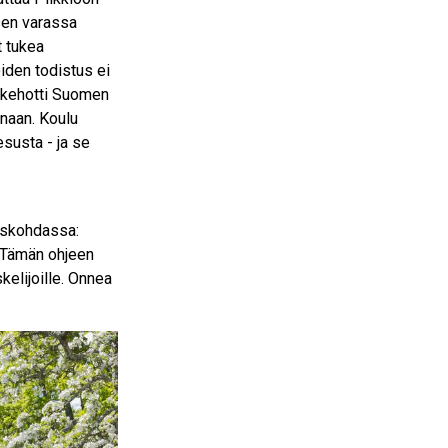
sen varassa
t tukea
iden todistus ei
n kehotti Suomen
nnaan. Koulu
susta - ja se
eyskohdassa:
. Tämän ohjeen
skelijoille. Onnea