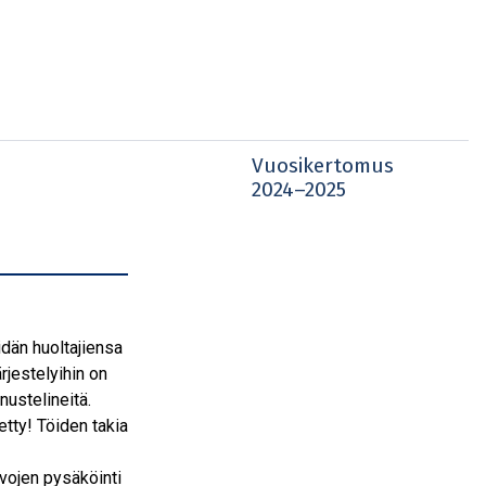
Vuosikertomus
2024–2025
idän huoltajiensa
rjestelyihin on
nustelineitä.
etty! Töiden takia
vojen pysäköinti