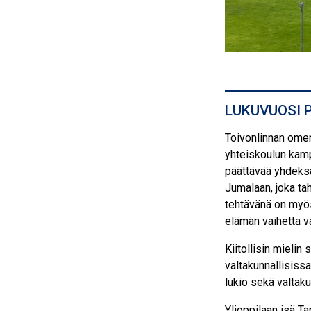
LUKUVUOSI 
Toivonlinnan omen
yhteiskoulun kamp
päättävää yhdeksä
Jumalaan, joka tah
tehtävänä on myös
elämän vaihetta v
Kiitollisin mieli
valtakunnallisiss
lukio sekä valtak
Ylioppilaan isä T