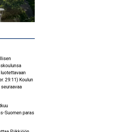
llisen
uskoulunsa
 luotettavaan
er. 29:11) Koulun
n seuraavaa
tkuu
nais-Suomen paras
ttaa Piikkiöön