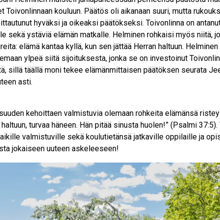
 Toivonlinnaan kouluun. Päätös oli aikanaan suuri, mutta rukouk
ittautunut hyväksi ja oikeaksi päätökseksi. Toivonlinna on antanu
le sekä ystäviä elämän matkalle. Helminen rohkaisi myös niitä, jo
reita: elämä kantaa kyllä, kun sen jättää Herran haltuun. Helmine
emaan ylpeä siitä sijoituksesta, jonka se on investoinut Toivonli
tä, sillä täällä moni tekee elämänmittaisen päätöksen seurata Jee
teen asti.
laisuuden kehoittaen valmistuvia olemaan rohkeita elämänsä rist
 haltuun, turvaa häneen. Hän pitää sinusta huolen!” (Psalmi 37:5)
ikille valmistuville sekä koulutietänsä jatkaville oppilaille ja opi
usta jokaiseen uuteen askeleeseen!