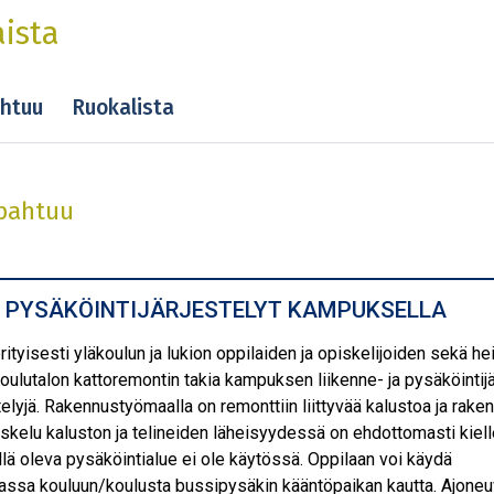
ista
htuu
Ruokalista
pahtuu
JA PYSÄKÖINTIJÄRJESTELYT KAMPUKSELLA
ityisesti yläkoulun ja lukion oppilaiden ja opiskelijoiden sekä he
oulutalon kattoremontin takia kampuksen liikenne- ja pysäköintijä
stelyjä. Rakennustyömaalla on remonttiin liittyvää kalustoa ja raken
eskelu kaluston ja telineiden läheisyydessä on ehdottomasti kiell
llä oleva pysäköintialue ei ole käytössä. Oppilaan voi käydä
sa kouluun/koulusta bussipysäkin kääntöpaikan kautta. Ajoneu