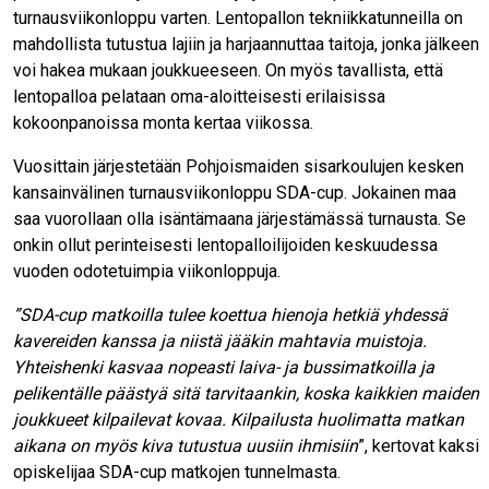
turnausviikonloppu varten. Lentopallon tekniikkatunneilla on
mahdollista tutustua lajiin ja harjaannuttaa taitoja, jonka jälkeen
voi hakea mukaan joukkueeseen. On myös tavallista, että
lentopalloa pelataan oma-aloitteisesti erilaisissa
kokoonpanoissa monta kertaa viikossa.
Vuosittain järjestetään Pohjoismaiden sisarkoulujen kesken
kansainvälinen turnausviikonloppu SDA-cup. Jokainen maa
saa vuorollaan olla isäntämaana järjestämässä turnausta. Se
onkin ollut perinteisesti lentopalloilijoiden keskuudessa
vuoden odotetuimpia viikonloppuja.
”SDA-cup matkoilla tulee koettua hienoja hetkiä yhdessä
kavereiden kanssa ja niistä jääkin mahtavia muistoja.
Yhteishenki kasvaa nopeasti laiva- ja bussimatkoilla ja
pelikentälle päästyä sitä tarvitaankin, koska kaikkien maiden
joukkueet kilpailevat kovaa. Kilpailusta huolimatta matkan
aikana on myös kiva tutustua uusiin ihmisiin
”, kertovat kaksi
opiskelijaa SDA-cup matkojen tunnelmasta.