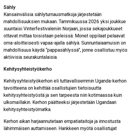
Sähly
Kansainvälisia sählyturnausmatkoja järjestetään
mahdollisuuksien mukaan. Tammikuussa 2026 yksi joukkue
suuntaisi Vinterfestivaleniin Norjaan, jossa sekajoukkueet
ottavat mittaa toisistaan peleissä. Monet oppilaat pelaavat
oma-aloitteisesti vapaa-ajalla sählyä. Sunnuntaiaamuisin on
mahdollisuus käydä “pappasählyssä”, jonne osallistuu myös
aktiivisia seurakuntalaisia.
Kehitysyhteistyökerho
Kehitysyhteistyökerhon eli tuttavallisemmin Uganda-kerhon
tavoitteena on kehittää osallistujien tietoisuutta
kehitysyhteistyöstä ja sen tarpeesta niin kotimaassa kuin
ulkomaillakin. Kerhon päätteeksi järjestetään Ugandaan
kehitysyhteistyömatka.
Kerhon aikan harjaannutetaan empatiataitoja ja innostusta
lähimmäisen auttamiseen. Hankkeen myötä osallistujat