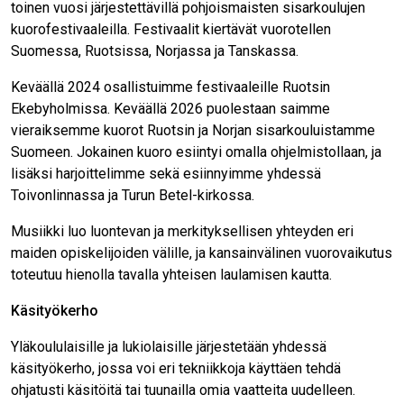
toinen vuosi järjestettävillä pohjoismaisten sisarkoulujen
kuorofestivaaleilla. Festivaalit kiertävät vuorotellen
Suomessa, Ruotsissa, Norjassa ja Tanskassa.
Keväällä 2024 osallistuimme festivaaleille Ruotsin
Ekebyholmissa. Keväällä 2026 puolestaan saimme
vieraiksemme kuorot Ruotsin ja Norjan sisarkouluistamme
Suomeen. Jokainen kuoro esiintyi omalla ohjelmistollaan, ja
lisäksi harjoittelimme sekä esiinnyimme yhdessä
Toivonlinnassa ja Turun Betel-kirkossa.
Musiikki luo luontevan ja merkityksellisen yhteyden eri
maiden opiskelijoiden välille, ja kansainvälinen vuorovaikutus
toteutuu hienolla tavalla yhteisen laulamisen kautta.
Käsityökerho
Yläkoululaisille ja lukiolaisille järjestetään yhdessä
käsityökerho, jossa voi eri tekniikkoja käyttäen tehdä
ohjatusti käsitöitä tai tuunailla omia vaatteita uudelleen.