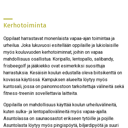
Kerhotoiminta
Oppilaat harrastavat monenlaista vapaa-ajan toimintaa ja
urheilua. Joka lukuvuosi esitellään oppilaille ja lukiolaisille
myös kouluvuoden kerhotoiminnat, joihin on vapaa
mahdollisuus osallistua. Koripallo, lentopallo, salibandy,
frisbeegolf ja jääkiekko ovat esimerkiksi suosittuja
harrastuksia. Kesäisin koulun edustalla oleva biitsikenttä on
kovassa käytössä. Kampuksen alueelta löytyy myös
kuntosali, jossa on painonnostoon tarkoitettuja välineitä sekä
fitness-treeniin sovellettavia laitteita.
Oppilailla on mahdollisuus käyttää koulun urheiluvälineitä,
kuten sulka- ja lentopallovälineitä myös vapaa-ajalla.
Asuntolassa on saunaosastot erikseen tytöille ja pojille.
Asuntolasta löytyy myös pingispöytä, biljardipyötä ja suuri