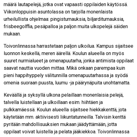
määrä lautapelejä, jotka ovat vapaasti oppilaiden käytössä.
Viikonloppuisin asuntolassa on tarjolla monenlaista
urheilullista ohjelmaa: pingisturnauksia, biljarditurnauksia,
frisbeegolffia, pesäpalloa ja paljon muita ulkopelejä säiden
mukaan.
Toivonlinnassa harrastetaan paljon ulkoilua. Kampus sijaitsee
luonnon keskellä, meren äärellä. Koulun alueella on myös
suuret nurmialueet ja omenapuutarha, jonka antimista oppilaat
saavat nauttia vuoden mittaa. Mikä onkaan parempaa kuin
pieni happihyppely välitunnilla omenapuutarhassa ja syödä
omenia suoraan puusta, luumu -ja päärynäpuita unohtamatta.
Keväällä ja syksyllä ulkona pelaillaan monenlaisia pelejä,
talvella luistellaan ja ulkoillaan esim. hiihtäen ja
pulkkamäessä. Koulun alueella sijaitsee hiekkakenttä, jota
käytetään mm. aktiivisesti liikuntatunneilla. Talvisin kenttä
pyritään mahdollisuuksien mukaan jäädyttämään, jotta
oppilaat voivat luistella ja pelata jääkiekkoa. Toivonlinnassa