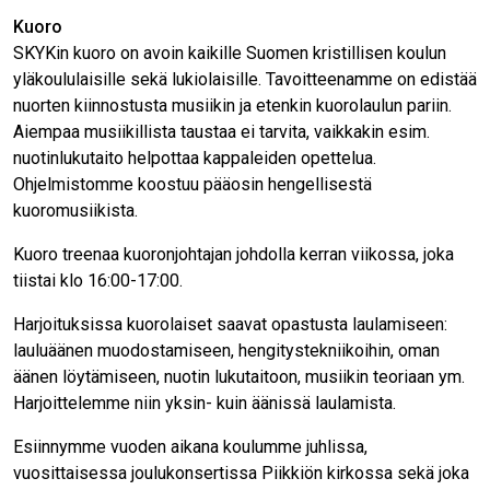
Kuoro
SKYKin kuoro on avoin kaikille Suomen kristillisen koulun
yläkoululaisille sekä lukiolaisille. Tavoitteenamme on edistää
nuorten kiinnostusta musiikin ja etenkin kuorolaulun pariin.
Aiempaa musiikillista taustaa ei tarvita, vaikkakin esim.
nuotinlukutaito helpottaa kappaleiden opettelua.
Ohjelmistomme koostuu pääosin hengellisestä
kuoromusiikista.
Kuoro treenaa kuoronjohtajan johdolla kerran viikossa, joka
tiistai klo 16:00-17:00.
Harjoituksissa kuorolaiset saavat opastusta laulamiseen:
lauluäänen muodostamiseen, hengitystekniikoihin, oman
äänen löytämiseen, nuotin lukutaitoon, musiikin teoriaan ym.
Harjoittelemme niin yksin- kuin äänissä laulamista.
Esiinnymme vuoden aikana koulumme juhlissa,
vuosittaisessa joulukonsertissa Piikkiön kirkossa sekä joka