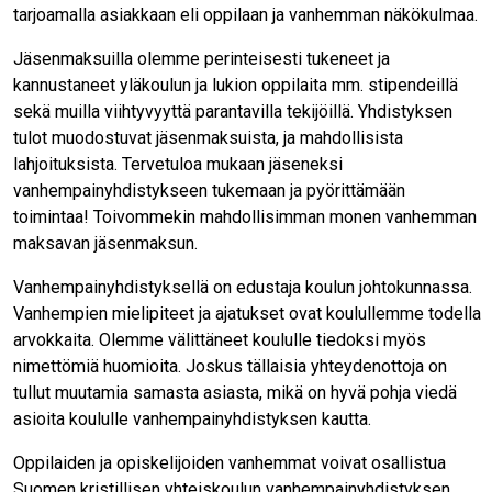
tarjoamalla asiakkaan eli oppilaan ja vanhemman näkökulmaa.
Jäsenmaksuilla olemme perinteisesti tukeneet ja
kannustaneet yläkoulun ja lukion oppilaita mm. stipendeillä
sekä muilla viihtyvyyttä parantavilla tekijöillä. Yhdistyksen
tulot muodostuvat jäsenmaksuista, ja mahdollisista
lahjoituksista. Tervetuloa mukaan jäseneksi
vanhempainyhdistykseen tukemaan ja pyörittämään
toimintaa! Toivommekin mahdollisimman monen vanhemman
maksavan jäsenmaksun.
Vanhempainyhdistyksellä on edustaja koulun johtokunnassa.
Vanhempien mielipiteet ja ajatukset ovat koulullemme todella
arvokkaita. Olemme välittäneet koululle tiedoksi myös
nimettömiä huomioita. Joskus tällaisia yhteydenottoja on
tullut muutamia samasta asiasta, mikä on hyvä pohja viedä
asioita koululle vanhempainyhdistyksen kautta.
Oppilaiden ja opiskelijoiden vanhemmat voivat osallistua
Suomen kristillisen yhteiskoulun vanhempainyhdistyksen