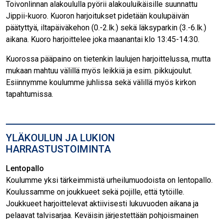
Toivonlinnan alakoululla pyörii alakouluikäisille suunnattu
Jippii-kuoro. Kuoron harjoitukset pidetään koulupäivän
päätyttyä, iltapäiväkehon (0.-2.lk.) sekä läksyparkin (3.-6.lk.)
aikana. Kuoro harjoittelee joka maanantai klo 13:45-14:30.
Kuorossa pääpaino on tietenkin laulujen harjoittelussa, mutta
mukaan mahtuu välillä myös leikkiä ja esim. pikkujoulut.
Esiinnymme koulumme juhlissa sekä välillä myös kirkon
tapahtumissa.
YLÄKOULUN JA LUKION
HARRASTUSTOIMINTA
Lentopallo
Koulumme yksi tärkeimmistä urheilumuodoista on lentopallo.
Koulussamme on joukkueet sekä pojille, että tytöille.
Joukkueet harjoittelevat aktiivisesti lukuvuoden aikana ja
pelaavat talvisarjaa. Keväisin järjestettään pohjoismainen