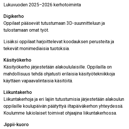
Lukuvuoden 2025–2026 kerhotoiminta
Digikerho
Oppilaat pääsevät tutustumaan 3D-suunnitteluun ja
tulostamaan omat työt.
Lisäksi oppilaat harjoittelevat koodauksen perusteita ja
tekevät monimediaisia tuotoksia.
Käsityökerho
Käsityökerho järjestetään alakoululaisille. Oppilailla on
mahdollisuus tehdä ohjatusti erilaisia käsityötekniikkoja
käyttäen vapaavalintaisia käsitöitä.
Liikuntakerho
Liikuntakerhoja ja eri lajiin tutustumisia järjestetään alakoulun
oppilaille koulupäivän päätyttyä iltapäiväkerhon yhteydessä.
Koulumme lukiolaiset toimivat ohjaajina liikuntakerhossa.
Jippii-kuoro