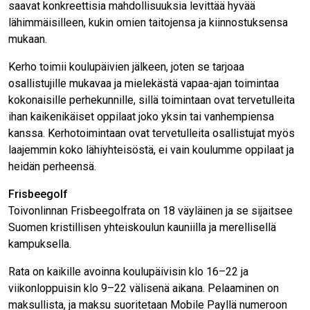
saavat konkreettisia mahdollisuuksia levittää hyvää
lähimmäisilleen, kukin omien taitojensa ja kiinnostuksensa
mukaan.
Kerho toimii koulupäivien jälkeen, joten se tarjoaa
osallistujille mukavaa ja mielekästä vapaa-ajan toimintaa
kokonaisille perhekunnille, sillä toimintaan ovat tervetulleita
ihan kaikenikäiset oppilaat joko yksin tai vanhempiensa
kanssa. Kerhotoimintaan ovat tervetulleita osallistujat myös
laajemmin koko lähiyhteisöstä, ei vain koulumme oppilaat ja
heidän perheensä.
Frisbeegolf
Toivonlinnan Frisbeegolfrata on 18 väyläinen ja se sijaitsee
Suomen kristillisen yhteiskoulun kauniilla ja merellisellä
kampuksella.
Rata on kaikille avoinna koulupäivisin klo 16–22 ja
viikonloppuisin klo 9–22 välisenä aikana. Pelaaminen on
maksullista, ja maksu suoritetaan Mobile Payllä numeroon