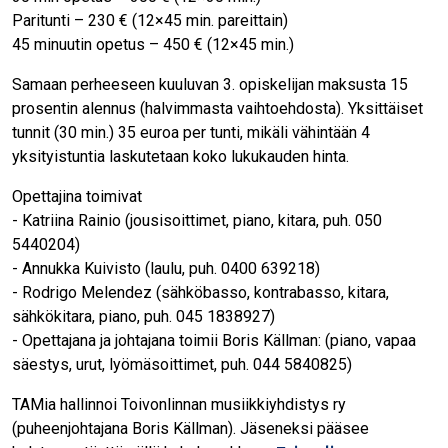
Paritunti – 230 € (12×45 min. pareittain)
45 minuutin opetus – 450 € (12×45 min.)
Samaan perheeseen kuuluvan 3. opiskelijan maksusta 15
prosentin alennus (halvimmasta vaihtoehdosta). Yksittäiset
tunnit (30 min.) 35 euroa per tunti, mikäli vähintään 4
yksityistuntia laskutetaan koko lukukauden hinta.
Opettajina toimivat
- Katriina Rainio (jousisoittimet, piano, kitara, puh. 050
5440204)
- Annukka Kuivisto (laulu, puh. 0400 639218)
- Rodrigo Melendez (sähköbasso, kontrabasso, kitara,
sähkökitara, piano, puh. 045 1838927)
- Opettajana ja johtajana toimii Boris Källman: (piano, vapaa
säestys, urut, lyömäsoittimet, puh. 044 5840825)
TAMia hallinnoi Toivonlinnan musiikkiyhdistys ry
(puheenjohtajana Boris Källman). Jäseneksi pääsee