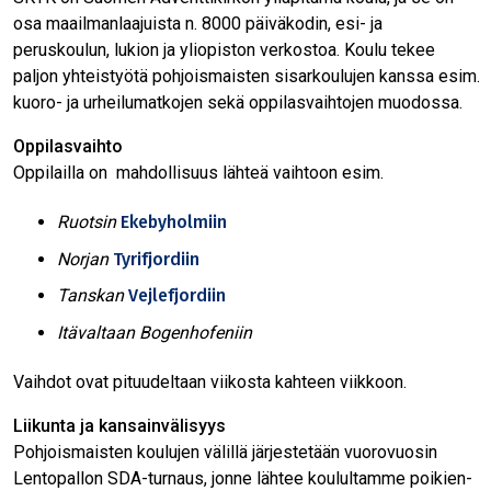
osa maailmanlaajuista n. 8000 päiväkodin, esi- ja
peruskoulun, lukion ja yliopiston verkostoa. Koulu tekee
paljon yhteistyötä pohjoismaisten sisarkoulujen kanssa esim.
kuoro- ja urheilumatkojen sekä oppilasvaihtojen muodossa.
Oppilasvaihto
Oppilailla on mahdollisuus lähteä vaihtoon esim.
Ruotsin
Ekebyholmiin
Norjan
Tyrifjordiin
Tanskan
Vejlefjordiin
Itävaltaan Bogenhofeniin
Vaihdot ovat pituudeltaan viikosta kahteen viikkoon.
Liikunta ja kansainvälisyys
Pohjoismaisten koulujen välillä järjestetään vuorovuosin
Lentopallon SDA-turnaus, jonne lähtee koulultamme poikien-