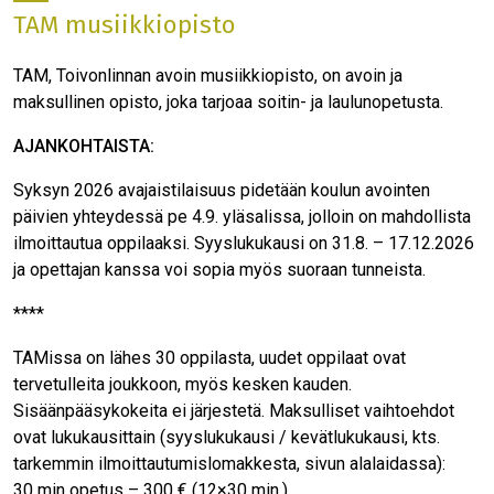
TAM musiikkiopisto
TAM, Toivonlinnan avoin musiikkiopisto, on avoin ja
maksullinen opisto, joka tarjoaa soitin- ja laulunopetusta.
AJANKOHTAISTA:
Syksyn 2026 avajaistilaisuus pidetään koulun avointen
päivien yhteydessä pe 4.9. yläsalissa, jolloin on mahdollista
ilmoittautua oppilaaksi. Syyslukukausi on 31.8. – 17.12.2026
ja opettajan kanssa voi sopia myös suoraan tunneista.
****
TAMissa on lähes 30 oppilasta, uudet oppilaat ovat
tervetulleita joukkoon, myös kesken kauden.
Sisäänpääsykokeita ei järjestetä. Maksulliset vaihtoehdot
ovat lukukausittain (syyslukukausi / kevätlukukausi, kts.
tarkemmin ilmoittautumislomakkesta, sivun alalaidassa):
30 min opetus – 300 € (12×30 min.)