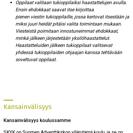
Oppilaat valitaan tukioppilaiksi haastattelujen avulla.
Ensin ehdokkaat saavat itse kirjoittaa
pienen viestin tukioppilaille, jossa kertovat itsestään ja
miksi juuri heidät pitäisi valita toimintaan mukaan.
Viesteistä poimitaan innostuneimmat ehdokkaat,
minkä jälkeen järjestetään yksilöhaastattelut.
Haastatteluiden jälkeen tukioppilaat valitsevat
yhdessä tukioppilaiden ohjaajan kanssa tehtävään
soveltuvat oppilaat.
Kansainvälisyys
Kansainvälisyys koulussamme
SKYK on Suomen Adventtikirkon ylläpitämä koulu, ja se on