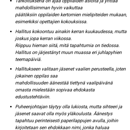
Tarkoituksena on ajaa oppilaiden asioita ja yrittää
mahdollisimman hyvin vaikuttaa
päätöksiin oppilaiden kertomien mielipiteiden mukaan,
esimerkiksi opettajien kokouksissa.
Hallitus kokoontuu ainakin kerran kuukaudessa, mutta
joskus jopa kerran viikossa.
Riippuu hieman siitä, mitä tapahtumia on tiedossa.
Hallitus on järjestänyt muun muassa eri juhlapyhien
teemapäiviä.
Hallitukseen valitaan jäsenet vaalien perusteella, joten
jokainen oppilas saa
mahdollisuuden äänestää tiettynä vaalipäivänä
omasta mielestään sopivaa ehdokasta
edustustehtäviin.
Puheenjohtajan täytyy olla lukiosta, mutta sihteeri ja
jäsenet saavat olla myös yläkoulusta. Äänestys
tapahtuu perinteisesti paperilappujen avulla, joihin
kirjoitetaan sen ehdokkaan nimi, jonka haluaa